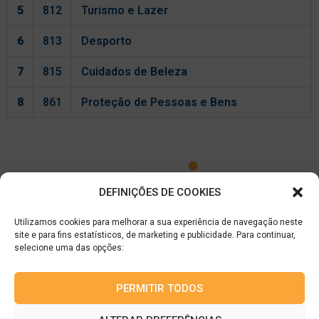
5
812
Turismo e Lazer
6
813
Desporto
7
815
Cuidados de Beleza
8
861
Proteção de Pessoas e Bens
DEFINIÇÕES DE COOKIES
Utilizamos cookies para melhorar a sua experiência de navegação neste
site e para fins estatísticos, de marketing e publicidade. Para continuar,
GTI – F.P.H.T. – Formação Profissional de Hotelaria e Turismo, Lda
selecione uma das opções:
Email:
geral@gti-fpht.pt |
Tel.:
253 163 151
Rua de Barros n.º 101 – Gualtar | 4710-058 Braga |
PERMITIR TODOS
NIPC: 503 839 175 | Capital: 50.200 €