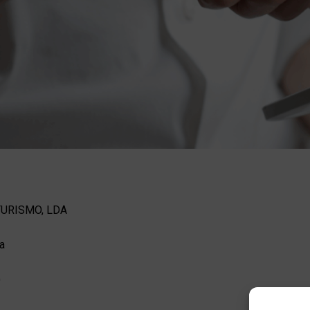
TURISMO, LDA
a
)