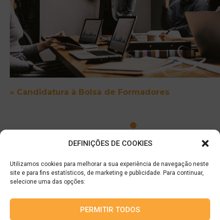
» Candidatura à Bolsa de Formadores
DEFINIÇÕES DE COOKIES
Utilizamos cookies para melhorar a sua experiência de navegação neste
site e para fins estatísticos, de marketing e publicidade. Para continuar,
GTI – F.P.H.T. – Formação Profissional de Hotelaria e Turismo, Lda
selecione uma das opções:
Email:
geral@gti-fpht.pt |
Tel.:
253 163 151
Rua de Barros n.º 101 – Gualtar | 4710-058 Braga |
PERMITIR TODOS
NIPC: 503 839 175 | Capital: 50.200 €